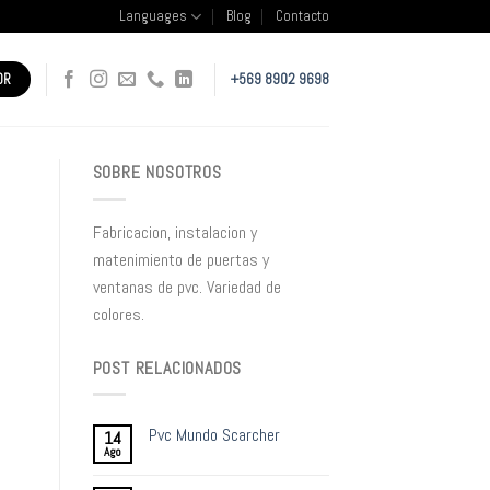
Languages
Blog
Contacto
OR
+569 8902 9698
SOBRE NOSOTROS
Fabricacion, instalacion y
matenimiento de puertas y
ventanas de pvc. Variedad de
colores.
POST RELACIONADOS
Pvc Mundo Scarcher
14
Ago