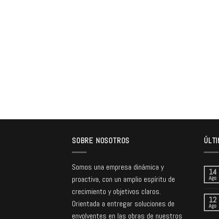
SOBRE NOSOTROS
ÚLTI
Somos una empresa dinámica y
14
proactiva, con un amplio espíritu de
Ago
crecimiento y objetivos claros.
12
Orientada a entregar soluciones de
Ago
envolventes en las obras de nuestros