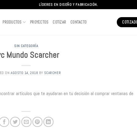
LÍDERES EN DISEÑO Y FABRICACIÓN.
PRODUCTOS
PROYECTOS
COTIZAR
CONTACTO
COTIZAD
SIN CATEGORÍA
vc Mundo Scarcher
ED ON
AGOSTO 14, 2018
BY
SCARCHER
contrar artículos que te ayudaran en tu decisión al comprar ventanas de