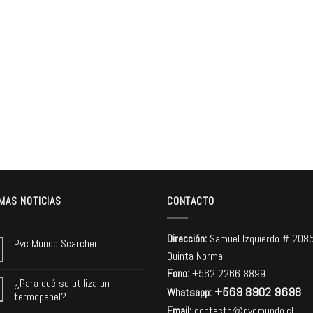
MAS NOTICIAS
CONTACTO
Dirección:
Samuel Izquierdo # 208
Pvc Mundo Scarcher
Quinta Normal
Fono:
+562 2266 8899
¿Para qué se utiliza un
+569 8902 9698
Whatsapp:
termopanel?
Email:
contacto@pvcmundo.cl