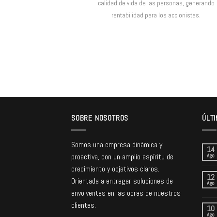
calidad de vida de las personas, generando
rentabilidad para los accionistas.
SOBRE NOSOTROS
ÚLTI
Somos una empresa dinámica y
14
proactiva, con un amplio espíritu de
Ago
crecimiento y objetivos claros.
12
Orientada a entregar soluciones de
Ago
envolventes en las obras de nuestros
clientes.
10
Ago