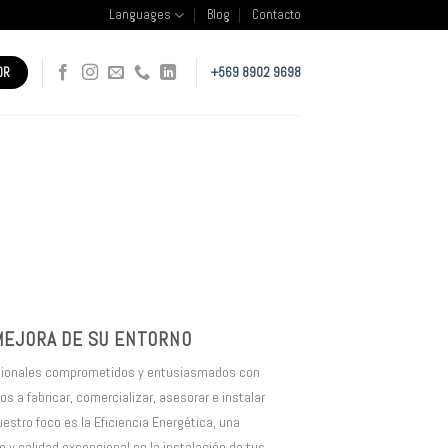
Languages
Blog
Contacto
OR
+569 8902 9698
MEJORA DE SU ENTORNO
sionales comprometidos y entusiasmados con
s a fabricar, comercializar, asesorar e instalar
stro foco es la Eficiencia Energética, una
o y calidad excepcional en la instalación de tus