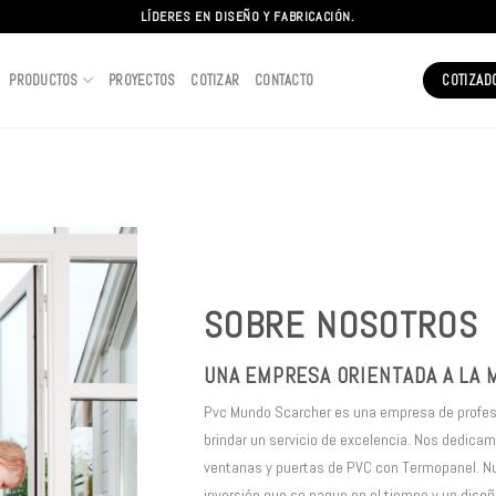
LÍDERES EN DISEÑO Y FABRICACIÓN.
PRODUCTOS
PROYECTOS
COTIZAR
CONTACTO
COTIZAD
SOBRE NOSOTROS
UNA EMPRESA ORIENTADA A LA 
Pvc Mundo Scarcher es una empresa de profe
brindar un servicio de excelencia. Nos dedicamo
ventanas y puertas de PVC con Termopanel. Nue
inversión que se pague en el tiempo y un diseñ