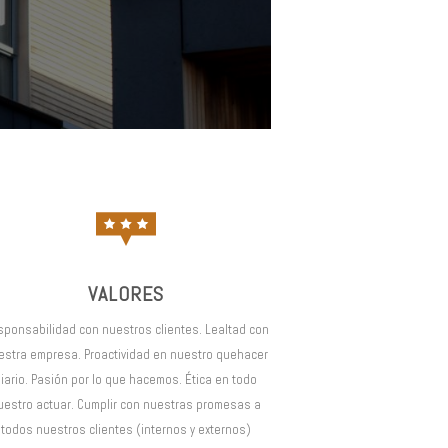
VALORES
sponsabilidad con nuestros clientes.
Lealtad con
estra empresa. Proactividad en nuestro quehacer
iario. Pasión por lo que hacemos. Ética en todo
uestro actuar. Cumplir con nuestras promesas a
todos nuestros clientes (internos y externos)