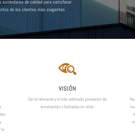
 estándares de calidad para satisfacer
entos de los clientes más exigentes.
VISIÓN
Ser el referente y el más admirado proveedor de
Re
s
envolventes y fachadas en chile.
nu
ntes
d
y
n
 la