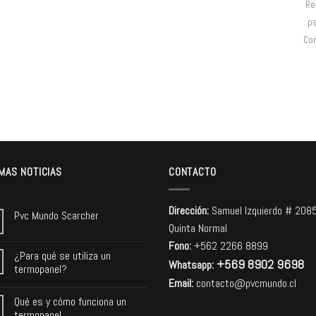
Re
pa
Co
MAS NOTICIAS
CONTACTO
Dirección:
Samuel Izquierdo # 208
Pvc Mundo Scarcher
Quinta Normal
Fono:
+562 2266 8899
¿Para qué se utiliza un
+569 8902 9698
Whatsapp:
termopanel?
Email:
contacto@pvcmundo.cl
Qué es y cómo funciona un
termopanel