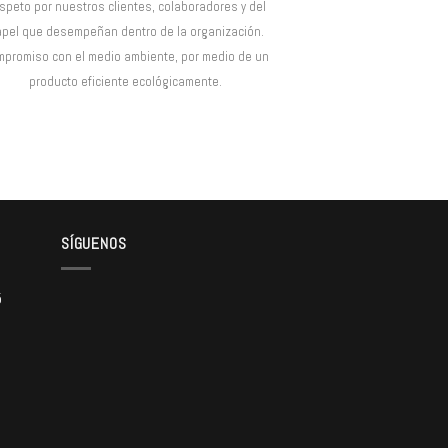
speto por nuestros clientes, colaboradores y del
pel que desempeñan dentro de la organización.
mpromiso con el medio ambiente, por medio de un
producto eficiente ecológicamente.
SÍGUENOS
5