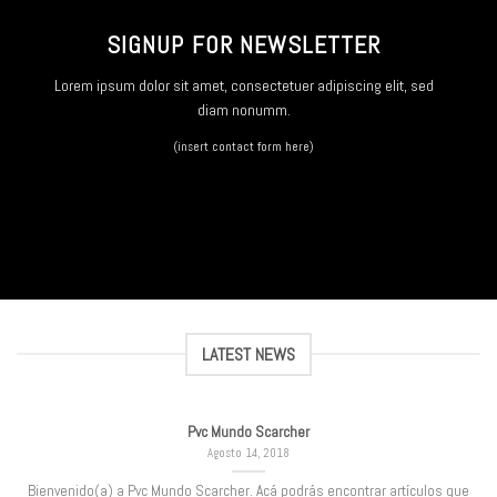
SIGNUP FOR NEWSLETTER
Lorem ipsum dolor sit amet, consectetuer adipiscing elit, sed
diam nonumm.
(insert contact form here)
LATEST NEWS
Pvc Mundo Scarcher
Agosto 14, 2018
Bienvenido(a) a Pvc Mundo Scarcher. Acá podrás encontrar artículos que