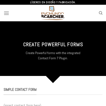
Skip
LÍDERES EN DISEÑO Y FABRICACIÓN.
to
content
CREATE POWERFUL FORMS
Create Powerful forms with the integrated
Contact Form 7 Plugin.
SIMPLE CONTACT FORM
(insert contact form here)