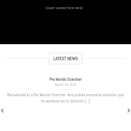
(insert contact form here)
LATEST NEWS
Pvc Mundo Scarcher
Agosto 14, 2018
Bienvenido(a) a Pvc Mundo Scarcher. Acá podrás encontrar artículos que
te ayudaran en tu decisión [...]