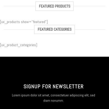
FEATURED PRODUCTS
[ux_products show=”featured”]
FEATURED CATEGORIES
[ux_product_categories]
SIGNUP FOR NEWSLETTER
Lorem ipsum dolor sit amet, consectetuer adipiscing elit, sed
diam nonumm.