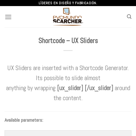
Skip
LÍDERES EN DISEÑO Y FABRICACIÓN.
to
content
Shortcode – UX Sliders
UX Sliders are inserted with a Shortcode Generator.
Its possible to slide almost
anything by wrapping
[ux_slider] [/ux_slider]
around
the content.
Available parameters: