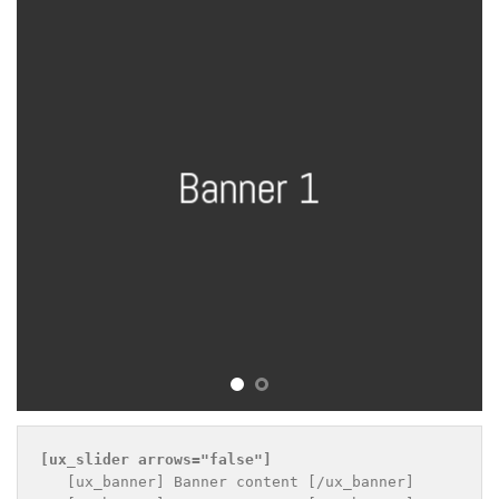
Banner 1
[ux_slider 
arrows="false"
]
   [ux_banner] Banner content [/ux_banner]
