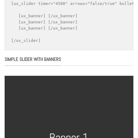
[ux_slider timer="4500" arrows="false/true" bullets
   [ux_banner] [/ux_banner]

   [ux_banner] [/ux_banner]

   [ux_banner] [/ux_banner]

[/ux_slider]
SIMPLE SLIDER WITH BANNERS
Banner 1