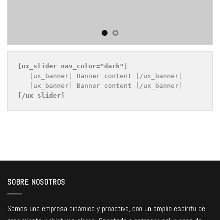
[ux_slider 
nav_color="dark"
]
   [ux_banner] Banner content [/ux_banner]

[/ux_slider]
SOBRE NOSOTROS
Somos una empresa dinámica y proactiva, con un amplio espíritu de