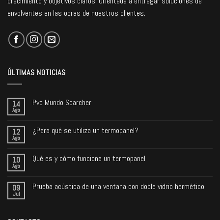
crecimiento y objetivos claros. Orientada a entregar soluciones de
envolventes en las obras de nuestros clientes.
ÚLTIMAS NOTICIAS
Pvc Mundo Scarcher
14
Ago
¿Para qué se utiliza un termopanel?
12
Ago
Qué es y cómo funciona un termopanel
10
Ago
Prueba acústica de una ventana con doble vidrio hermético
09
Jul