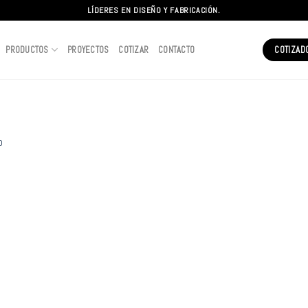
LÍDERES EN DISEÑO Y FABRICACIÓN.
PRODUCTOS
PROYECTOS
COTIZAR
CONTACTO
COTIZAD
o