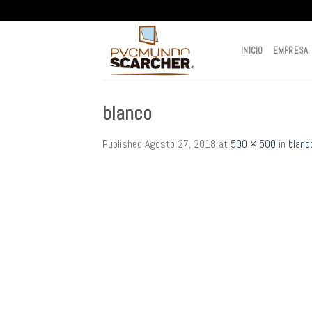
Skip
to
content
INICIO
EMPRESA
blanco
Published
Agosto 27, 2018
at
500 × 500
in
blanc