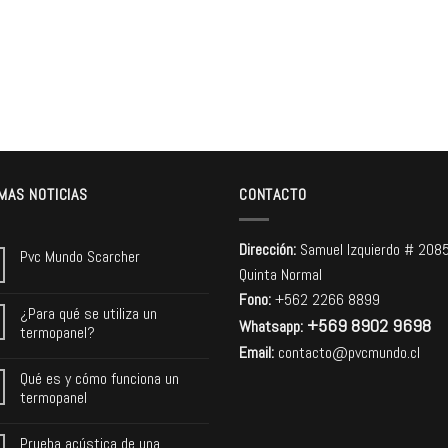
MAS NOTICIAS
CONTACTO
Dirección:
Samuel Izquierdo # 208
Pvc Mundo Scarcher
Quinta Normal
Fono:
+562 2266 8899
¿Para qué se utiliza un
+569 8902 9698
Whatsapp:
termopanel?
Email:
contacto@pvcmundo.cl
Qué es y cómo funciona un
termopanel
Prueba acústica de una