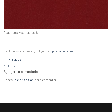
Acabados Especiales 5
Trackbacks are closed, but you can
post a comment
.
←
Previous
Next
→
Agregar un comentario
Debes
iniciar sesión
para comentar.