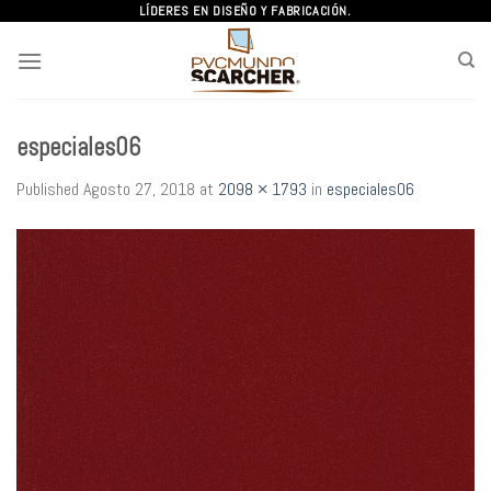
Skip
LÍDERES EN DISEÑO Y FABRICACIÓN.
to
content
especiales06
Published
Agosto 27, 2018
at
2098 × 1793
in
especiales06