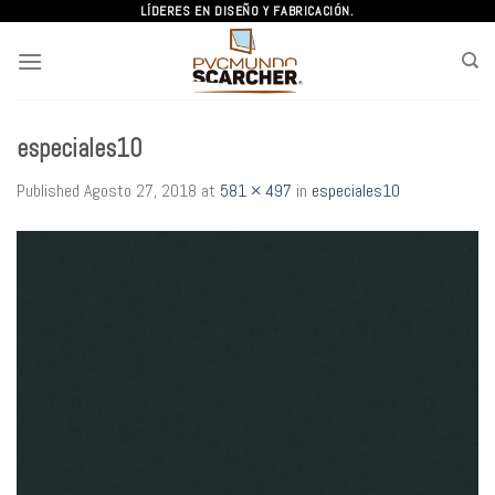
Skip
LÍDERES EN DISEÑO Y FABRICACIÓN.
to
content
especiales10
Published
Agosto 27, 2018
at
581 × 497
in
especiales10