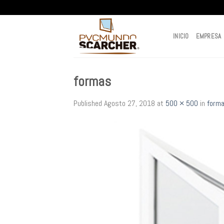
Skip
to
content
INICIO
EMPRESA
formas
Published
Agosto 27, 2018
at
500 × 500
in
form