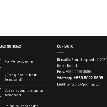
MAS NOTICIAS
CONTACTO
Dirección:
Samuel Izquierdo # 208
Pvc Mundo Scarcher
Quinta Normal
Fono:
+562 2266 8899
¿Para qué se utiliza un
+569 8902 9698
Whatsapp:
termopanel?
Email:
contacto@pvcmundo.cl
Qué es y cómo funciona un
termopanel
Prueba acústica de una