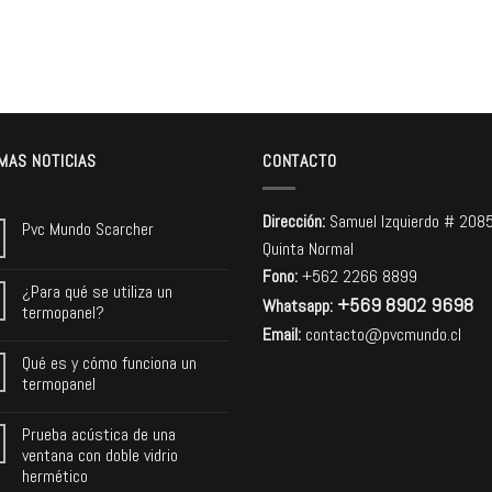
MAS NOTICIAS
CONTACTO
Dirección:
Samuel Izquierdo # 208
Pvc Mundo Scarcher
Quinta Normal
Fono:
+562 2266 8899
¿Para qué se utiliza un
+569 8902 9698
Whatsapp:
termopanel?
Email:
contacto@pvcmundo.cl
Qué es y cómo funciona un
termopanel
Prueba acústica de una
ventana con doble vidrio
hermético