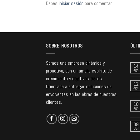
Debes
iniciar sesión
para comentar.
SOBRE NOSOTROS
ÚLTI
Somos una empresa dinámica y
14
proactiva, con un amplio espíritu de
Ago
crecimiento y objetivos claros.
12
Orientada a entregar soluciones de
Ago
envolventes en las obras de nuestros
clientes.
10
Ago
09
Jul