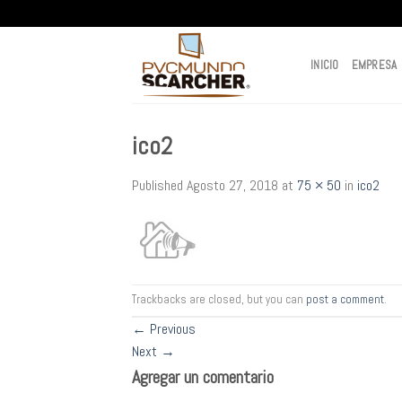
Skip
to
content
INICIO
EMPRESA
ico2
Published
Agosto 27, 2018
at
75 × 50
in
ico2
Trackbacks are closed, but you can
post a comment
.
←
Previous
Next
→
Agregar un comentario