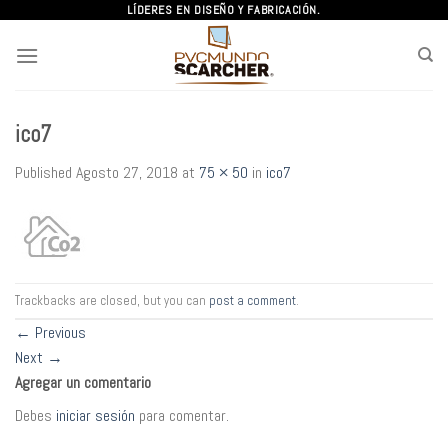
Skip
LÍDERES EN DISEÑO Y FABRICACIÓN.
to
content
ico7
Published
Agosto 27, 2018
at
75 × 50
in
ico7
Trackbacks are closed, but you can
post a comment
.
←
Previous
Next
→
Agregar un comentario
Debes
iniciar sesión
para comentar.