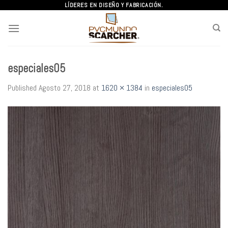
Skip
LÍDERES EN DISEÑO Y FABRICACIÓN.
to
content
especiales05
Published
Agosto 27, 2018
at
1620 × 1384
in
especiales05