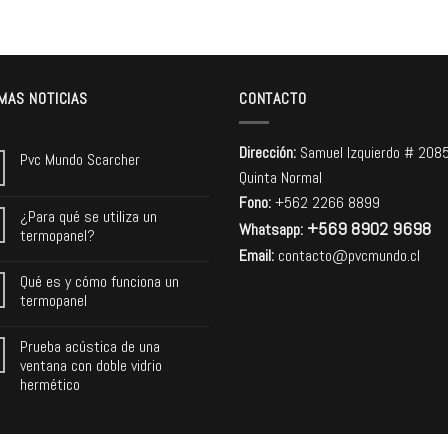
MAS NOTICIAS
CONTACTO
Dirección:
Samuel Izquierdo # 208
Pvc Mundo Scarcher
Quinta Normal
Fono:
+562 2266 8899
¿Para qué se utiliza un
+569 8902 9698
Whatsapp:
termopanel?
Email:
contacto@pvcmundo.cl
Qué es y cómo funciona un
termopanel
Prueba acústica de una
ventana con doble vidrio
hermético