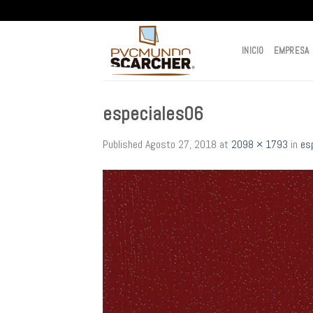
Skip
to
content
INICIO
EMPRESA
especiales06
Published
Agosto 27, 2018
at
2098 × 1793
in
es