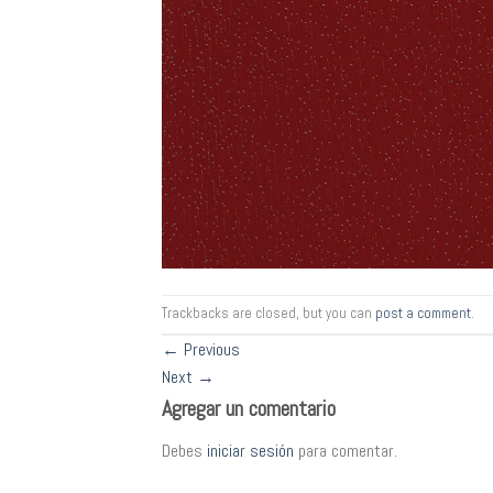
Trackbacks are closed, but you can
post a comment
.
←
Previous
Next
→
Agregar un comentario
Debes
iniciar sesión
para comentar.